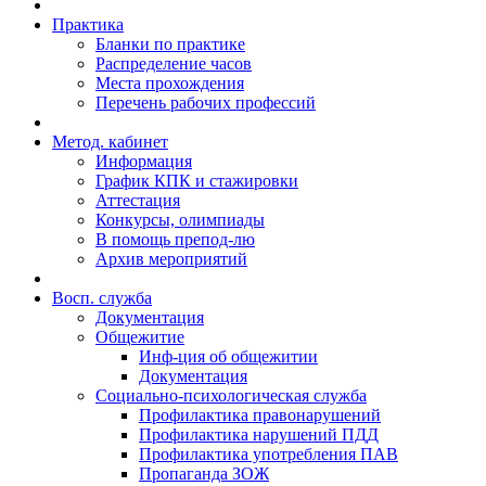
Практика
Бланки по практике
Распределение часов
Места прохождения
Перечень рабочих профессий
Метод. кабинет
Информация
График КПК и стажировки
Аттестация
Конкурсы, олимпиады
В помощь препод-лю
Архив мероприятий
Восп. cлужба
Документация
Общежитие
Инф-ция об общежитии
Документация
Социально-психологическая служба
Профилактика правонарушений
Профилактика нарушений ПДД
Профилактика употребления ПАВ
Пропаганда ЗОЖ