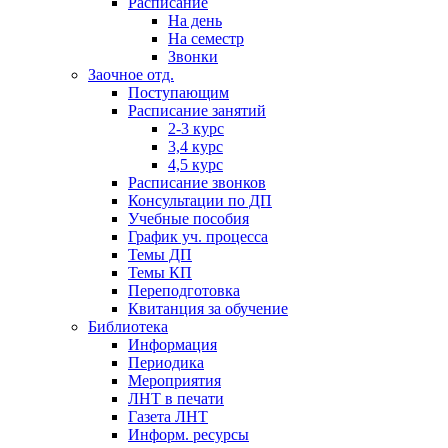
Расписание
На день
На семестр
Звонки
Заочное отд.
Поступающим
Расписание занятий
2-3 курс
3,4 курс
4,5 курс
Расписание звонков
Консультации по ДП
Учебные пособия
График уч. процесса
Темы ДП
Темы КП
Переподготовка
Квитанция за обучение
Библиотека
Информация
Периодика
Мероприятия
ЛНТ в печати
Газета ЛНТ
Информ. ресурсы