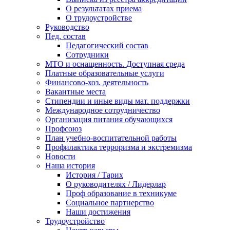
О результатах приема
О трудоустройстве
Руководство
Пед. состав
Педагогический состав
Сотрудники
МТО и оснащенность. Доступная среда
Платные образовательные услуги
Финансово-хоз. деятельность
Вакантные места
Стипендии и иные виды мат. поддержки
Международное сотрудничество
Организация питания обучающихся
Профсоюз
План учебно-воспитательной работы
Профилактика терроризма и экстремизма
Новости
Наша история
История / Тарих
О руководителях / Лидерлар
Проф образование в техникуме
Социальное партнерство
Наши достижения
Трудоустройство