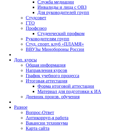
Служба медиации
Инвалиды и лица с ОВЗ
Для руководителей групп
Студсовет
ГТО
Профсоюз
Студенческий профком
Руководителям групп
Студ. спорт. клуб «ПЛАМЯ»
ВВУЗы Минобороны России
Доп. курсы
Общая информация
Направления курсов
График учебного процесса
Итоговая аттестация
Форма итоговой аттестации
Материал для подготовки к ИА
Дневник произв. обучения
Разное
Вопрос-Ответ
Антикорруп-я работа
Вакансии техникума
Карта сайта