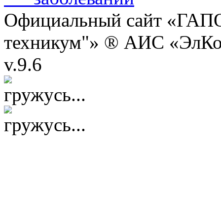
Официальный сайт «ГАПО
техникум"» ® АИС «ЭлК
v.9.6