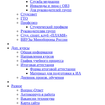
Служба медиации
Инвалиды и лица с ОВЗ
Для руководителей групп
Студсовет
ГТО
Профсоюз
Студенческий профком
Руководителям групп
Студ. спорт. клуб «ПЛАМЯ»
ВВУЗы Минобороны России
Доп. курсы
Общая информация
Направления курсов
График учебного процесса
Итоговая аттестация
Форма итоговой аттестации
Материал для подготовки к ИА
Дневник произв. обучения
Разное
Вопрос-Ответ
Антикорруп-я работа
Вакансии техникума
Карта сайта