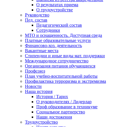
О результатах приема
О трудоустройстве
Руководство
Пед. состав
Педагогический состав
Сотрудники
МТО и оснащенность. Доступная среда
Платные образовательные услуги
Финансово-хоз. деятельность
Вакантные места
Стипендии и иные виды мат. поддержки
Международное сотрудничество
Организация питания обучающихся
Профсоюз
План учебно-воспитательной работы
Профилактика терроризма и экстремизма
Новости
Наша история
История / Тарих
О руководителях / Лидерлар
Проф образование в техникуме
Социальное партнерство
Наши достижения
Трудоустройство