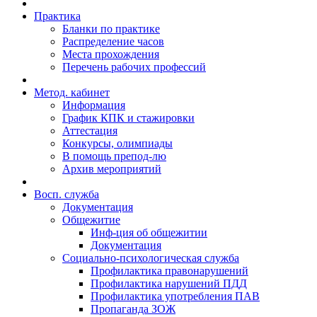
Практика
Бланки по практике
Распределение часов
Места прохождения
Перечень рабочих профессий
Метод. кабинет
Информация
График КПК и стажировки
Аттестация
Конкурсы, олимпиады
В помощь препод-лю
Архив мероприятий
Восп. cлужба
Документация
Общежитие
Инф-ция об общежитии
Документация
Социально-психологическая служба
Профилактика правонарушений
Профилактика нарушений ПДД
Профилактика употребления ПАВ
Пропаганда ЗОЖ