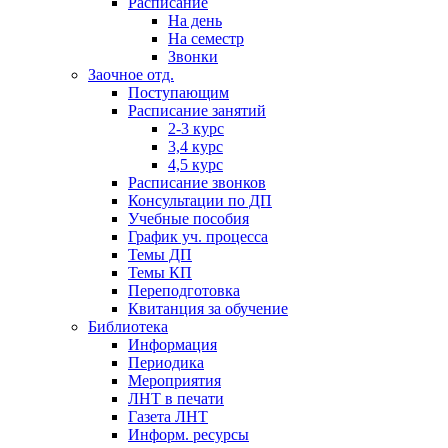
Расписание
На день
На семестр
Звонки
Заочное отд.
Поступающим
Расписание занятий
2-3 курс
3,4 курс
4,5 курс
Расписание звонков
Консультации по ДП
Учебные пособия
График уч. процесса
Темы ДП
Темы КП
Переподготовка
Квитанция за обучение
Библиотека
Информация
Периодика
Мероприятия
ЛНТ в печати
Газета ЛНТ
Информ. ресурсы