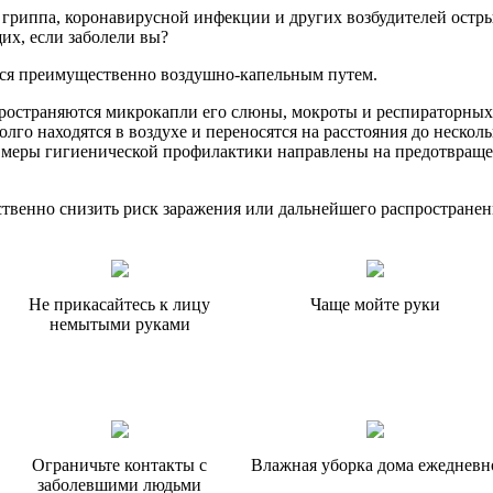
й гриппа, коронавирусной инфекции и других возбудителей ост
их, если заболели вы?
ются преимущественно воздушно-капельным путем.
пространяются микрокапли его слюны, мокроты и респираторных
лго находятся в воздухе и переносятся на расстояния до нескол
е меры гигиенической профилактики направлены на предотвращ
твенно снизить риск заражения или дальнейшего распростране
Не прикасайтесь к лицу
Чаще мойте руки
немытыми руками
Ограничьте контакты с
Влажная уборка дома ежедневн
заболевшими людьми