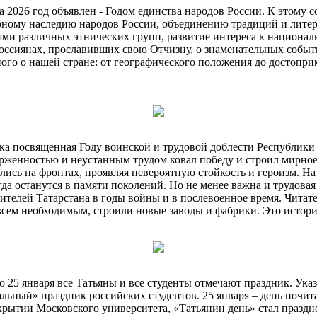
026 год объявлен - Годом единства народов России. К этому 
рному наследию народов России, объединению традиций и лите
ми различных этнических групп, развитие интереса к националь
россиянах, прославивших свою Отчизну, о знаменательных событ
ного о нашей стране: от географического положения до достоп
ка посвященная Году воинской и трудовой доблести Республики Т
ерженностью и неустанным трудом ковал победу и строил мирное
лись на фронтах, проявляя невероятную стойкость и героизм. Н
а останутся в памяти поколений. Но не менее важна и трудовая д
елей Татарстана в годы войны и в послевоенное время. Читател
сем необходимым, строили новые заводы и фабрики. Это истории
то 25 января все Татьяны и все студенты отмечают праздник. Ука
ьный» праздник российских студентов. 25 января – день почитан
ытии Московского университета, «Татьянин день» стал празднов