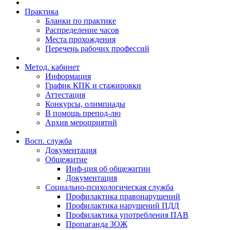
Практика
Бланки по практике
Распределение часов
Места прохождения
Перечень рабочих профессий
Метод. кабинет
Информация
График КПК и стажировки
Аттестация
Конкурсы, олимпиады
В помощь препод-лю
Архив мероприятий
Восп. cлужба
Документация
Общежитие
Инф-ция об общежитии
Документация
Социально-психологическая служба
Профилактика правонарушений
Профилактика нарушений ПДД
Профилактика употребления ПАВ
Пропаганда ЗОЖ