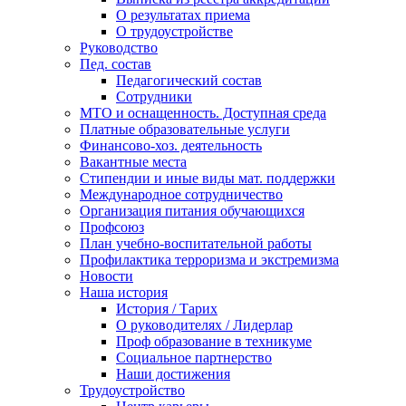
О результатах приема
О трудоустройстве
Руководство
Пед. состав
Педагогический состав
Сотрудники
МТО и оснащенность. Доступная среда
Платные образовательные услуги
Финансово-хоз. деятельность
Вакантные места
Стипендии и иные виды мат. поддержки
Международное сотрудничество
Организация питания обучающихся
Профсоюз
План учебно-воспитательной работы
Профилактика терроризма и экстремизма
Новости
Наша история
История / Тарих
О руководителях / Лидерлар
Проф образование в техникуме
Социальное партнерство
Наши достижения
Трудоустройство