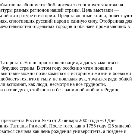
событию на абонементе библиотеки экспонируется книжная
ратуры разных регионов нашей страны. Цель выставки —
ной литературе и истории. Представленные книги, повествуют
иях, сплотивших русский народ в единую силу. Отобранная для
римечательностей отдельных городов и обычаев проживающих в
атарстан. Это не просто экспозиция, а дань уважения и
 будущее страны. В этом году особенно чтим подвиги
а выставке можно познакомиться с историями жизни и боевыми
облесть тех, кто в тылу, не покладая рук, трудился ради общей
и вспомнят, как люди, несмотря на все трудности,
 о силе духа, стойкости и безграничной любви к Родине.
з президента России №76 от 25 января 2005 года «О Дне
ия Татианы Римской. После того, как в 1755 году (25 января),
аться сначала как день рождения университета, а позднее и