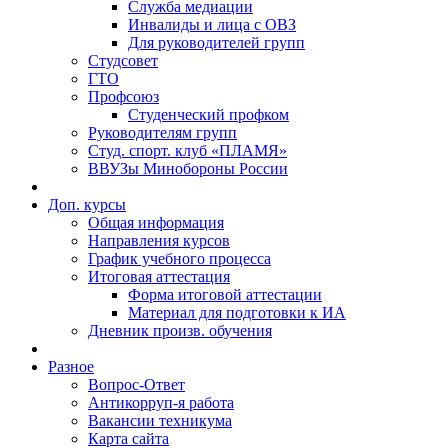
Служба медиации
Инвалиды и лица с ОВЗ
Для руководителей групп
Студсовет
ГТО
Профсоюз
Студенческий профком
Руководителям групп
Студ. спорт. клуб «ПЛАМЯ»
ВВУЗы Минобороны России
Доп. курсы
Общая информация
Направления курсов
График учебного процесса
Итоговая аттестация
Форма итоговой аттестации
Материал для подготовки к ИА
Дневник произв. обучения
Разное
Вопрос-Ответ
Антикорруп-я работа
Вакансии техникума
Карта сайта