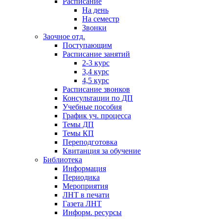
Расписание
На день
На семестр
Звонки
Заочное отд.
Поступающим
Расписание занятий
2-3 курс
3,4 курс
4,5 курс
Расписание звонков
Консультации по ДП
Учебные пособия
График уч. процесса
Темы ДП
Темы КП
Переподготовка
Квитанция за обучение
Библиотека
Информация
Периодика
Мероприятия
ЛНТ в печати
Газета ЛНТ
Информ. ресурсы