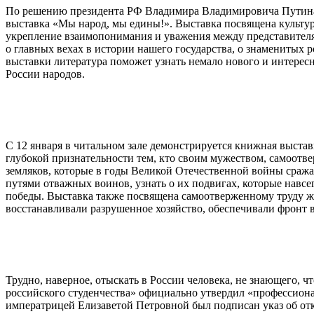
По решению президента РФ Владимира Владимировича Путина 2
выставка «Мы народ, мы едины!». Выставка посвящена культу
укрепление взаимопонимания и уважения между представителя
о главных вехах в истории нашего государства, о знаменитых 
выставки литература поможет узнать немало нового и интерес
России народов.
С 12 января в читальном зале демонстрируется книжная выстав
глубокой признательности тем, кто своим мужеством, самоотв
земляков, которые в годы Великой Отечественной войны сража
путями отважных воинов, узнать о их подвигах, которые навсегд
победы. Выставка также посвящена самоотверженному труду жит
восстанавливали разрушенное хозяйство, обеспечивали фронт в
Трудно, наверное, отыскать в России человека, не знающего, ч
российского студенчества» официально утвердил «профессионал
императрицей Елизаветой Петровной был подписан указ об откр