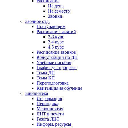
Расписание
На день
На семестр
Звонки
Заочное отд.
Поступающим
Расписание занятий
2-3 курс
3,4 курс
4,5 курс
Расписание звонков
Консультации по ДП
Учебные пособия
График уч. процесса
Темы ДП
Темы КП
Переподготовка
Квитанция за обучение
Библиотека
Информация
Периодика
Мероприятия
ЛНТ в печати
Газета ЛНТ
Информ. ресурсы