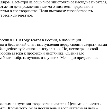
глядов. Несмотря на обширное эпистолярное наследие писателя,
 отмечая день рождения великого писателя, представила
атьи о его творчестве. Цели выставки: способствовать
ереса к литературе.
ссий в РТ и Году театра в России, в номинации
каты и бесценный опыт выступления перед своими сверстниками
был дебют публичного выступления. Но, несмотря на свой
любовь автора к профессии нефтяника. Оценивало
ны были выбрать лучших из лучших. Места распределились
оговым в изучении творчества писателя. Цель мероприятия -
тру. Кроме того, была поставлена и воспитательная цель –