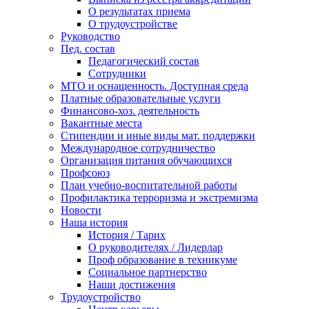
О результатах приема
О трудоустройстве
Руководство
Пед. состав
Педагогический состав
Сотрудники
МТО и оснащенность. Доступная среда
Платные образовательные услуги
Финансово-хоз. деятельность
Вакантные места
Стипендии и иные виды мат. поддержки
Международное сотрудничество
Организация питания обучающихся
Профсоюз
План учебно-воспитательной работы
Профилактика терроризма и экстремизма
Новости
Наша история
История / Тарих
О руководителях / Лидерлар
Проф образование в техникуме
Социальное партнерство
Наши достижения
Трудоустройство