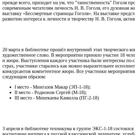
прежде всего, приходит на ум, что "таинственность" Гоголя п
современным читателям личность Н. В. Гоголя, его духовная жи
выставку «Бессмертные страницы Гоголя». На выставке предста
развитию интереса к личности и творчеству Н. В. Гоголя, акт
20 марта в библиотеке прошёл внутренний этап творческого ко
художественное слово. В мероприятии приняло участие 18 чел
и жюри. Выступления каждого участника были интересны по-св
страх, участники старались как можно выразительнее исполни
конкурсантов компетентное жюри. Все участники мероприятия 
следующим образом:
I место - Мингазов Макар (ЭП-1-18);
II место - Родионов Сергей (М-18);
III место - Минекаева Камилла (ПГ-2-18)
3 апреля в библиотеке техникума в группе ЭКС-1-18 состоялся
воспитание интереса к русской классической литературе, углуб