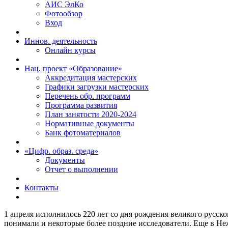
АИС ЭлКо
Фотообзор
Вход
Иннов. деятельность
Онлайн курсы
Нац. проект «Образование»
Аккредитация мастерских
Графики загрузки мастерских
Перечень обр. программ
Программа развития
План занятости 2020-2024
Нормативные документы
Банк фотоматериалов
«Цифр. образ. среда»
Документы
Отчет о выполнении
Контакты
1 апреля исполнилось 220 лет со дня рождения великого русск
понимали и некоторые более поздние исследователи. Еще в Не