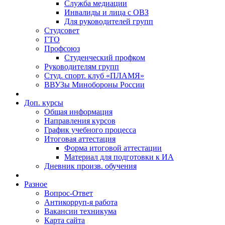
Служба медиации
Инвалиды и лица с ОВЗ
Для руководителей групп
Студсовет
ГТО
Профсоюз
Студенческий профком
Руководителям групп
Студ. спорт. клуб «ПЛАМЯ»
ВВУЗы Минобороны России
Доп. курсы
Общая информация
Направления курсов
График учебного процесса
Итоговая аттестация
Форма итоговой аттестации
Материал для подготовки к ИА
Дневник произв. обучения
Разное
Вопрос-Ответ
Антикорруп-я работа
Вакансии техникума
Карта сайта