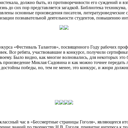
роистекала, должно быть, из противоречивости его суждений и вз
знь до сих пор представляется загадкой. Библиотека техникума,
влены основные произведения писателя, литературоведческие ст
ивизации познавательной деятельности студентов, повышению инт
нкурса «Фестиваль Талантов», посвященного Году рабочих профе
овек. Все ребята, участвовавшие в конкурсе, получили сертифи
оему. Было видно, как многие волновались, для некоторых это 
ть произведение Миклая Садовина и как можно точнее передать 
достойны победы, но, тем не менее, это конкурс, и жюри долж
 классный час в «Бессмертные страницы Гоголя», являющееся ит
ление знаний по творчеству Н.В. Гоголя, привитие интереса к теа