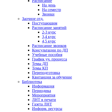
Расписание
На день
На семестр
Звонки
Заочное отд.
Поступающим
Расписание занятий
2-3 курс
3,4 курс
4,5 курс
Расписание звонков
Консультации по ДП
Учебные пособия
График уч. процесса
Темы ДП
Темы КП
Переподготовка
Квитанция за обучение
Библиотека
Информация
Периодика
Мероприятия
ЛНТ в печати
Газета ЛНТ
Информ. ресурсы