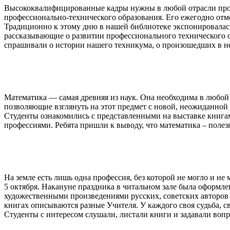
Высококвалифицированные кадры нужны в любой отрасли произ
профессионально-технического образования. Его ежегодно от
Традиционно к этому дню в нашей библиотеке экспонировалась
рассказывающие о развитии профессионального технического 
спрашивали о истории нашего техникума, о произошедших в н
Математика — самая древняя из наук. Она необходима в любо
позволяющие взглянуть на этот предмет с новой, неожиданной 
Студенты ознакомились с представленными на выставке книгам
профессиями. Ребята пришли к выводу, что математика – полезн
На земле есть лишь одна профессия, без которой не могло и н
5 октября. Накануне праздника в читальном зале была оформл
художественными произведениями русских, советских авторов 
книгах описываются разные Учителя. У каждого своя судьба, св
Студенты с интересом слушали, листали книги и задавали воп