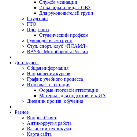
Служба медиации
Инвалиды и лица с ОВЗ
Для руководителей групп
Студсовет
ГТО
Профсоюз
Студенческий профком
Руководителям групп
Студ. спорт. клуб «ПЛАМЯ»
ВВУЗы Минобороны России
Доп. курсы
Общая информация
Направления курсов
График учебного процесса
Итоговая аттестация
Форма итоговой аттестации
Материал для подготовки к ИА
Дневник произв. обучения
Разное
Вопрос-Ответ
Антикорруп-я работа
Вакансии техникума
Карта сайта