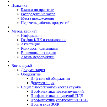
Практика
Бланки по практике
Распределение часов
Места прохождения
Перечень рабочих профессий
Метод. кабинет
Информация
График КПК и стажировки
Аттестация
Конкурсы, олимпиады
В помощь препод-лю
Архив мероприятий
Восп. cлужба
Документация
Общежитие
Инф-ция об общежитии
Документация
Социально-психологическая служба
Профилактика правонарушений
Профилактика нарушений ПДД
Профилактика употребления ПАВ
Пропаганда ЗОЖ