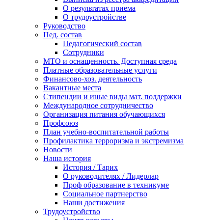
О результатах приема
О трудоустройстве
Руководство
Пед. состав
Педагогический состав
Сотрудники
МТО и оснащенность. Доступная среда
Платные образовательные услуги
Финансово-хоз. деятельность
Вакантные места
Стипендии и иные виды мат. поддержки
Международное сотрудничество
Организация питания обучающихся
Профсоюз
План учебно-воспитательной работы
Профилактика терроризма и экстремизма
Новости
Наша история
История / Тарих
О руководителях / Лидерлар
Проф образование в техникуме
Социальное партнерство
Наши достижения
Трудоустройство