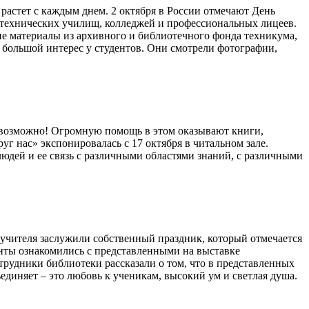
астет с каждым днем. 2 октября в России отмечают День
-технических училищ, колледжей и профессиональных лицеев.
е материалы из архивного и библиотечного фонда техникума,
большой интерес у студентов. Они смотрели фотографии,
невозможно! Огромную помощь в этом оказывают книги,
г нас» экспонировалась с 17 октября в читальном зале.
юдей и ее связь с различными областями знаний, с различными
м учителя заслужили собственный праздник, который отмечается
енты ознакомились с представленными на выставке
трудники библиотеки рассказали о том, что в представленных
единяет – это любовь к ученикам, высокий ум и светлая душа.