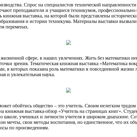
водства. Спрос на специалистов технической направленности р
мечают преподаватели и учащиеся техникумов, профессионально
 книжная выставка, на которой были представлены исторически
образования и истории техникума. Материалы выставки вызвали 
ем переменах.
й жизненной сфере, в наших увлечениях. Жить без математики 
точки зрения. Тематическая книжная выставка «Математика вокру
и, в которых показана роль математики в повседневной жизни л
ая и увлекательная наука.
е может обойтись общество – это учитель. Своим нелегким трудо
ена книжная выставка-обзор «Учитель на страницах книг». Студ
о школе, учениках и личности учителя в широком диапазоне. Со
ои мечты, свои методы воспитания, но единственное, что их объ
росы по произведениям.