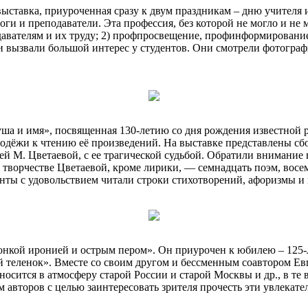
 выставка, приуроченная сразу к двум праздникам – дню учител
ги и преподаватели. Эта профессия, без которой не могло и не 
авателям и их труду; 2) профпросвещение, профинформировани
и вызвали большой интерес у студентов. Они смотрели фотогра
ша и имя», посвященная 130-летию со дня рождения известной р
дёжи к чтению её произведений. На выставке представлены сбор
ей М. Цветаевой, с ее трагической судьбой. Обратили внимание
 творчестве Цветаевой, кроме лирики, — семнадцать поэм, восе
енты с удовольствием читали строки стихотворений, афоризмы и
 тонкой иронией и острым пером». Он приурочен к юбилею – 125
й теленок». Вместе со своим другом и бессменным соавтором Е
еносится в атмосферу старой России и старой Москвы и др., в те
м авторов с целью заинтересовать зрителя прочесть эти увлекат