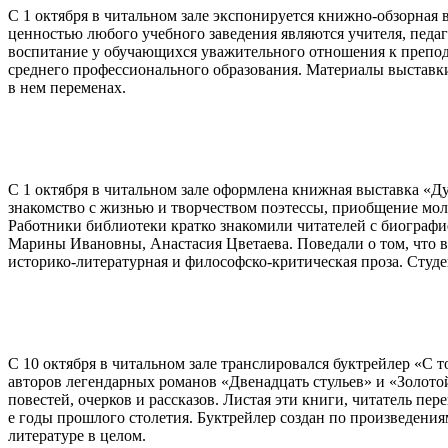
С 1 октября в читальном зале экспонируется книжно-обзорная
ценностью любого учебного заведения являются учителя, педаго
воспитание у обучающихся уважительного отношения к препод
среднего профессионального образования. Материалы выставк
в нем переменах.
С 1 октября в читальном зале оформлена книжная выставка «Ду
знакомство с жизнью и творчеством поэтессы, приобщение моло
Работники библиотеки кратко знакомили читателей с биографи
Марины Ивановны, Анастасия Цветаева. Поведали о том, что в
историко-литературная и философско-критическая проза. Студ
С 10 октября в читальном зале транслировался буктрейлер «С
авторов легендарных романов «Двенадцать стульев» и «Золото
повестей, очерков и рассказов. Листая эти книги, читатель пер
е годы прошлого столетия. Буктрейлер создан по произведения
литературе в целом.