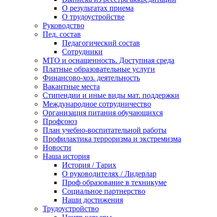
О результатах приема
О трудоустройстве
Руководство
Пед. состав
Педагогический состав
Сотрудники
МТО и оснащенность. Доступная среда
Платные образовательные услуги
Финансово-хоз. деятельность
Вакантные места
Стипендии и иные виды мат. поддержки
Международное сотрудничество
Организация питания обучающихся
Профсоюз
План учебно-воспитательной работы
Профилактика терроризма и экстремизма
Новости
Наша история
История / Тарих
О руководителях / Лидерлар
Проф образование в техникуме
Социальное партнерство
Наши достижения
Трудоустройство