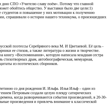
я и дню СПО «Учителю славу поём». Потому что главной
может обойтись общество. У выставки было две цели:1)
е студентов и повышение у них мотивации к получению
фии, спрашивали о истории нашего техникума, о произошедших
усской поэтессы Серебряного века М. И Цветаевой. Её цель -
ники ее стихов, а также литература о жизни и творчестве.
 на книгу «Воспоминания», которую написала младшая сестра
мь стихотворных драм, автобиографическая, мемуарная,
 цитаты из поэтических сборников.
-летиюю со дня рождения И. Ильфа. Илья Ильф – один из
вгением Петровым создали целую плеяду сатирических
 времена, когда разворачиваются события произведений, в 20-30-
ельные произведения и привлечь внимание к классической