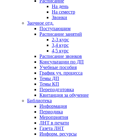
Расписание
На день
На семестр
Звонки
Заочное отд.
Поступающим
Расписание занятий
2-3 курс
3,4 курс
4,5 курс
Расписание звонков
Консультации по ДП
Учебные пособия
График уч. процесса
Темы ДП
Темы КП
Переподготовка
Квитанция за обучение
Библиотека
Информация
Периодика
Мероприятия
ЛНТ в печати
Газета ЛНТ
Информ. ресурсы