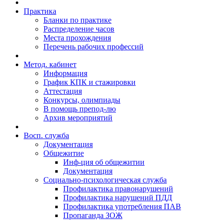
Практика
Бланки по практике
Распределение часов
Места прохождения
Перечень рабочих профессий
Метод. кабинет
Информация
График КПК и стажировки
Аттестация
Конкурсы, олимпиады
В помощь препод-лю
Архив мероприятий
Восп. cлужба
Документация
Общежитие
Инф-ция об общежитии
Документация
Социально-психологическая служба
Профилактика правонарушений
Профилактика нарушений ПДД
Профилактика употребления ПАВ
Пропаганда ЗОЖ