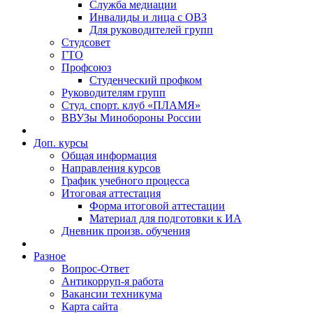
Служба медиации
Инвалиды и лица с ОВЗ
Для руководителей групп
Студсовет
ГТО
Профсоюз
Студенческий профком
Руководителям групп
Студ. спорт. клуб «ПЛАМЯ»
ВВУЗы Минобороны России
Доп. курсы
Общая информация
Направления курсов
График учебного процесса
Итоговая аттестация
Форма итоговой аттестации
Материал для подготовки к ИА
Дневник произв. обучения
Разное
Вопрос-Ответ
Антикорруп-я работа
Вакансии техникума
Карта сайта