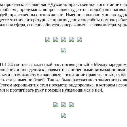
ма провела классный час «Духовно-нравственное воспитание с 
роблеме, продуманы вопросы для студентов, подобраны наглядны
людей, нравственных основ жизни. Именно коллизии многих худо
процессе чтения литературные произведения способны помочь реб
льная сфера, его способности сопереживать героям литературны
 ГП-1-24 состоялся классный час, посвященный к Международно
ношения и поведения к людям с ограниченными возможностями 
ыми возможностями здоровья; воспитание нравственных, гуман
ость стала именно белой. Так же было рассказано о знаменитых 
Итогом мероприятия стал просмотр видеоролика, в котором незр
ыми и протягивать руку помощи нуждающимся в ней.