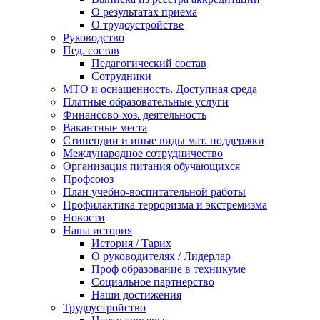
О результатах приема
О трудоустройстве
Руководство
Пед. состав
Педагогический состав
Сотрудники
МТО и оснащенность. Доступная среда
Платные образовательные услуги
Финансово-хоз. деятельность
Вакантные места
Стипендии и иные виды мат. поддержки
Международное сотрудничество
Организация питания обучающихся
Профсоюз
План учебно-воспитательной работы
Профилактика терроризма и экстремизма
Новости
Наша история
История / Тарих
О руководителях / Лидерлар
Проф образование в техникуме
Социальное партнерство
Наши достижения
Трудоустройство