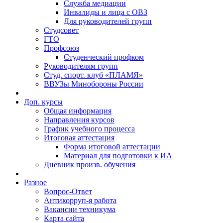
Служба медиации
Инвалиды и лица с ОВЗ
Для руководителей групп
Студсовет
ГТО
Профсоюз
Студенческий профком
Руководителям групп
Студ. спорт. клуб «ПЛАМЯ»
ВВУЗы Минобороны России
Доп. курсы
Общая информация
Направления курсов
График учебного процесса
Итоговая аттестация
Форма итоговой аттестации
Материал для подготовки к ИА
Дневник произв. обучения
Разное
Вопрос-Ответ
Антикорруп-я работа
Вакансии техникума
Карта сайта