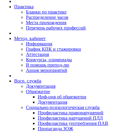
Практика
Бланки по практике
Распределение часов
Места прохождения
Перечень рабочих профессий
Метод. кабинет
Информация
График КПК и стажировки
Аттестация
Конкурсы, олимпиады
В помощь препод-лю
Архив мероприятий
Восп. cлужба
Документация
Общежитие
Инф-ция об общежитии
Документация
Социально-психологическая служба
Профилактика правонарушений
Профилактика нарушений ПДД
Профилактика употребления ПАВ
Пропаганда ЗОЖ