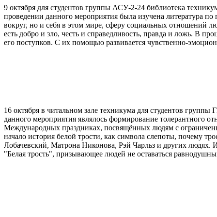
9 октября для студентов группы АСУ-2-24 библиотека технику
проведении данного мероприятия была изучена литература по п
вокруг, но и себя в этом мире, сферу социальных отношений 
есть добро и зло, честь и справедливость, правда и ложь. В 
его поступков. С их помощью развивается чувственно-эмоциона
16 октября в читальном зале техникума для студентов группы
данного мероприятия являлось формирование толерантного от
Международных праздниках, посвящённых людям с ограниченн
начало история белой трости, как символа слепоты, почему тр
Лобачевский, Матрона Никонова, Рэй Чарльз и других людях. 
"Белая трость", призывающее людей не оставаться равнодушн