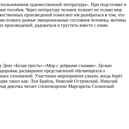
использованием художественной литературы». При подготовке и
е пособия. Через литературу человек познает не только мир
жественных произведений помогают им разобраться в том, что
ятам познать разные эмоциональные состояния человека, мотивы
х произведений, радоваться и грустить вместе с ними.
му Дню «Белая трость»-«Мир с добрыми глазами». Целью
здоровья; расширение представлений обучающихся о
ных отношений. Участники мероприятия узнали, когда берёт
людях таких как: Луи Брайль, Николай Островский, Николай
ячая девочка читает стихотворение Маргариты Силинской