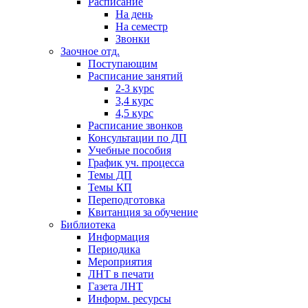
Расписание
На день
На семестр
Звонки
Заочное отд.
Поступающим
Расписание занятий
2-3 курс
3,4 курс
4,5 курс
Расписание звонков
Консультации по ДП
Учебные пособия
График уч. процесса
Темы ДП
Темы КП
Переподготовка
Квитанция за обучение
Библиотека
Информация
Периодика
Мероприятия
ЛНТ в печати
Газета ЛНТ
Информ. ресурсы