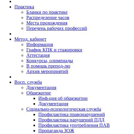
Практика
Бланки по практике
Распределение часов
Места прохождения
Перечень рабочих профессий
Метод. кабинет
Информация
График КПК и стажировки
Аттестация
Конкурсы, олимпиады
В помощь препод-лю
Архив мероприятий
Восп. cлужба
Документация
Общежитие
Инф-ция об общежитии
Документация
Социально-психологическая служба
Профилактика правонарушений
Профилактика нарушений ПДД
Профилактика употребления ПАВ
Пропаганда ЗОЖ