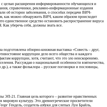
» с целью расширения информированности обучающихся и
ания, справочники, рекламно-информационные издания
и об истории заболевания, о способах передачи ВИЧ-
м, как можно обнаружить ВИЧ, каким образом происходит
что единственное средство остановить распространение вируса
. Как уберечь себя, должны знать все.
а подготовлена обзорно-книжная выставка «Совесть – друг,
отивостояние коррупции дело всего общества и каждого
актам коррупции, хотя, считают, что это зло неискоренимо.
селения. Рассуждая о национальной особенности взятничества,
др.), а также фольклора – русские поговорки и пословицы,
ы ЭП-21. Главная цель которого – развитие нравственных
в мировую культуру. Это древнегреческие просветители
орг Гендель, создатель азбуки для слепых Луи Брайль,