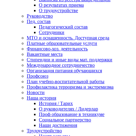
О результатах приема
О трудоустройстве
Руководство
Пед. состав
Педагогический состав
Сотрудники
МТО и оснащенность. Доступная среда
Платные образовательные услуги
Финансово-хоз. деятельность
Вакантные места
Стипендии и иные виды мат. поддержки
Международное сотрудничество
Организация питания обучающихся
Профсоюз
План учебно-воспитательной работы
Профилактика терроризма и экстремизма
Новости
Наша история
История / Тарих
О руководителях / Лидерлар
Проф образование в техникуме
Социальное партнерство
Наши достижения
Трудоустройство