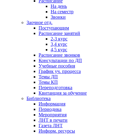
Расписание
На день
На семестр
Звонки
Заочное отд.
Поступающим
Расписание занятий
2-3 курс
3,4 курс
4,5 курс
Расписание звонков
Консультации по ДП
Учебные пособия
График уч. процесса
Темы ДП
Темы КП
Переподготовка
Квитанция за обучение
Библиотека
Информация
Периодика
Мероприятия
ЛНТ в печати
Газета ЛНТ
Информ. ресурсы