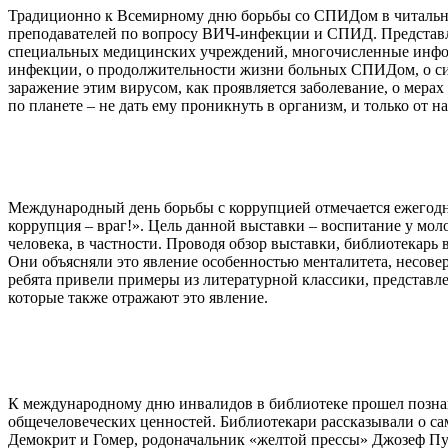
Традиционно к Всемирному дню борьбы со СПИДом в читально
преподавателей по вопросу ВИЧ-инфекции и СПИД. Представл
специальных медицинских учреждений, многочисленные информ
инфекции, о продолжительности жизни больных СПИДом, о си
заражение этим вирусом, как проявляется заболевание, о мера
по планете – не дать ему проникнуть в организм, и только от н
Международный день борьбы с коррупцией отмечается ежегодно 
коррупция – враг!». Цель данной выставки – воспитание у мо
человека, в частности. Проводя обзор выставки, библиотекарь 
Они объясняли это явление особенностью менталитета, несове
ребята привели примеры из литературной классики, представле
которые также отражают это явление.
К международному дню инвалидов в библиотеке прошел познава
общечеловеческих ценностей. Библиотекари рассказывали о са
Демокрит и Гомер, родоначальник «желтой прессы» Джозеф Пул