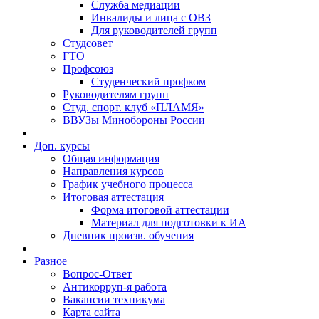
Служба медиации
Инвалиды и лица с ОВЗ
Для руководителей групп
Студсовет
ГТО
Профсоюз
Студенческий профком
Руководителям групп
Студ. спорт. клуб «ПЛАМЯ»
ВВУЗы Минобороны России
Доп. курсы
Общая информация
Направления курсов
График учебного процесса
Итоговая аттестация
Форма итоговой аттестации
Материал для подготовки к ИА
Дневник произв. обучения
Разное
Вопрос-Ответ
Антикорруп-я работа
Вакансии техникума
Карта сайта