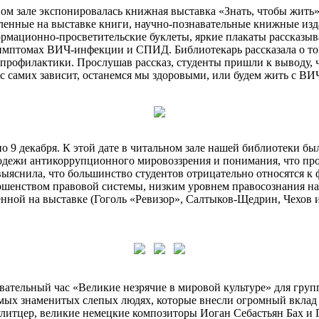
м зале экспонировалась книжная выставка «Знать, чтобы жить
енные на выставке книги, научно-познавательные книжные изд
ационно-просветительские буклеты, яркие плакаты рассказывал
мптомах ВИЧ-инфекции и СПИД. Библиотекарь рассказала о то
х профилактики. Прослушав рассказ, студенты пришли к выводу, 
ас самих зависит, останемся мы здоровыми, или будем жить с ВИЧ
9 декабря. К этой дате в читальном зале нашей библиотеки был
лодежи антикоррупционного мировоззрения и понимания, что пр
выяснила, что большинство студентов отрицательно относятся к ф
ршенством правовой системы, низким уровнем правосознания на
нной на выставке (Гоголь «Ревизор», Салтыков-Щедрин, Чехов и 
тельный час «Великие незрячие в мировой культуре» для групп
мых знаменитых слепых людях, которые внесли огромный вклад 
итцер, великие немецкие композиторы Иоган Себастьян Бах и Ге