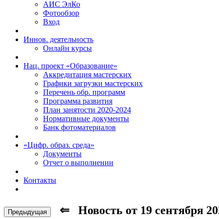
АИС ЭлКо
Фотообзор
Вход
Иннов. деятельность
Онлайн курсы
Нац. проект «Образование»
Аккредитация мастерских
Графики загрузки мастерских
Перечень обр. программ
Программа развития
План занятости 2020-2024
Нормативные документы
Банк фотоматериалов
«Цифр. образ. среда»
Документы
Отчет о выполнении
Контакты
⇐ Новость от 19 сентября 2
Предыдущая