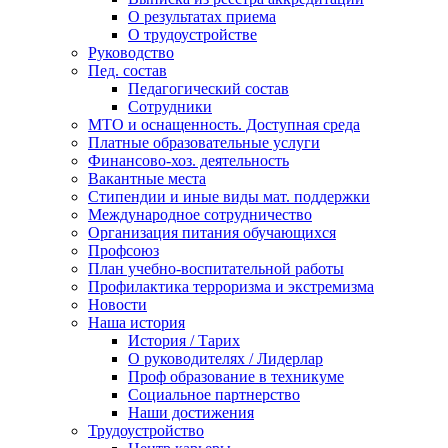
О результатах приема
О трудоустройстве
Руководство
Пед. состав
Педагогический состав
Сотрудники
МТО и оснащенность. Доступная среда
Платные образовательные услуги
Финансово-хоз. деятельность
Вакантные места
Стипендии и иные виды мат. поддержки
Международное сотрудничество
Организация питания обучающихся
Профсоюз
План учебно-воспитательной работы
Профилактика терроризма и экстремизма
Новости
Наша история
История / Тарих
О руководителях / Лидерлар
Проф образование в техникуме
Социальное партнерство
Наши достижения
Трудоустройство