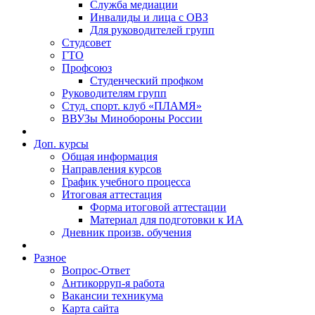
Служба медиации
Инвалиды и лица с ОВЗ
Для руководителей групп
Студсовет
ГТО
Профсоюз
Студенческий профком
Руководителям групп
Студ. спорт. клуб «ПЛАМЯ»
ВВУЗы Минобороны России
Доп. курсы
Общая информация
Направления курсов
График учебного процесса
Итоговая аттестация
Форма итоговой аттестации
Материал для подготовки к ИА
Дневник произв. обучения
Разное
Вопрос-Ответ
Антикорруп-я работа
Вакансии техникума
Карта сайта