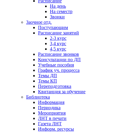
Расписание
На день
На семестр
Звонки
Заочное отд.
Поступающим
Расписание занятий
2-3 курс
3,4 курс
4,5 курс
Расписание звонков
Консультации по ДП
Учебные пособия
График уч. процесса
Темы ДП
Темы КП
Переподготовка
Квитанция за обучение
Библиотека
Информация
Периодика
Мероприятия
ЛНТ в печати
Газета ЛНТ
Информ. ресурсы