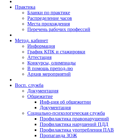
Практика
Бланки по практике
Распределение часов
Места прохождения
Перечень рабочих профессий
Метод. кабинет
Информация
График КПК и стажировки
Аттестация
Конкурсы, олимпиады
В помощь препод-лю
Архив мероприятий
Восп. cлужба
Документация
Общежитие
Инф-ция об общежитии
Документация
Социально-психологическая служба
Профилактика правонарушений
Профилактика нарушений ПДД
Профилактика употребления ПАВ
Пропаганда ЗОЖ